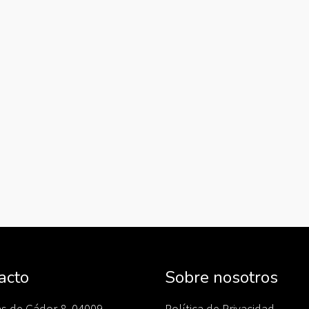
acto
Sobre nosotros
as de Gádor 8, 04009
Política de Privacidad