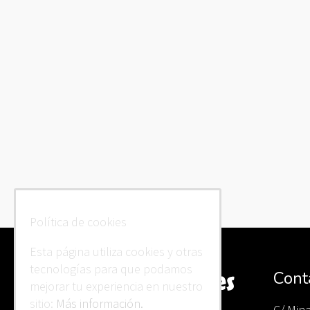
Política de cookies
Esta página utiliza cookies y otras
tecnologías para que podamos
Cont
mejorar tu experiencia en nuestro
sitio:
Más información.
C/ Min