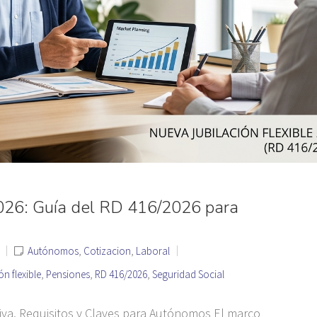
2026: Guía del RD 416/2026 para
Autónomos
,
Cotizacion
,
Laboral
ón flexible
,
Pensiones
,
RD 416/2026
,
Seguridad Social
iva, Requisitos y Claves para Autónomos El marco