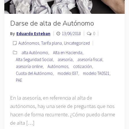
Darse de alta de Autónomo
By
Eduardo Esteban
13/06/2018
0
Autónomos
,
Tarifa plana
,
Uncategorized
alta Autónomo
,
Alta en Hacienda
,
Alta Seguridad Social
,
asesoría
,
asesoría fiscal
,
asesoría online
,
Autónomos
,
cotización
,
Cuota del Autónomo
,
modelo 037
,
modelo TA0521
,
PAE
En la asesoría, en referencia al alta de
autónomos, hay una serie de preguntas que nos
hacen de forma recurrente. ¿Cómo puedo darme
de alta […]