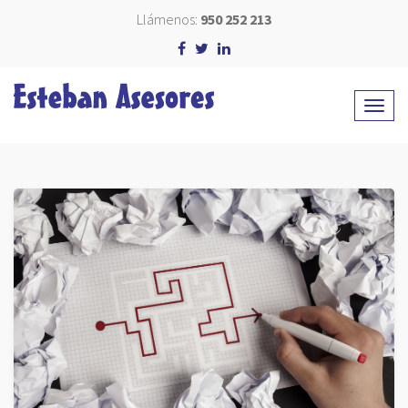
Llámenos:
950 252 213