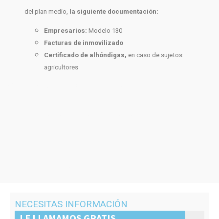
del plan medio,
la siguiente documentación:
Empresarios:
Modelo 130
Facturas de inmovilizado
Certificado de alhóndigas,
en caso de sujetos
agricultores
ADMISTRACION DE FINCAS EN ALMERIA
lo siguiente
seguidamente
de igual importancia de la misma manera igualmente
además / por otra par del mismo modo
También existen
conectores
como:
y, excepto, o, no, aún, para, así
NECESITAS INFORMACIÓN
LE LLAMAMOS GRATIS