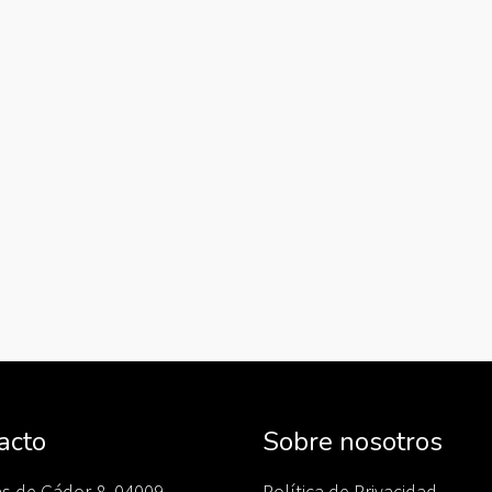
acto
Sobre nosotros
as de Gádor 8, 04009
Política de Privacidad