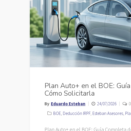
Plan Auto+ en el BOE: Guía 
Cómo Solicitarla
By
Eduardo Esteban
24/07/2026
0
BOE
,
Deducción IRPF
,
Esteban Asesores
,
Pla
Plan Auto+ en el BOE: Guía Completa de