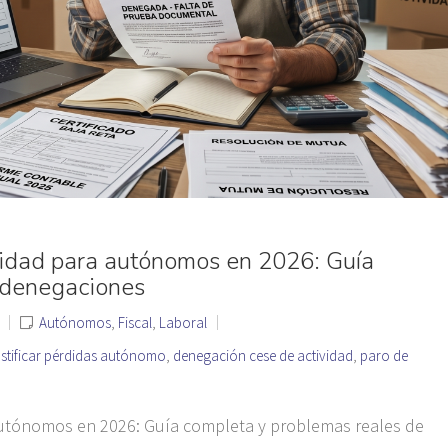
ividad para autónomos en 2026: Guía
s denegaciones
Autónomos
,
Fiscal
,
Laboral
stificar pérdidas autónomo
,
denegación cese de actividad
,
paro de
 autónomos en 2026: Guía completa y problemas reales de