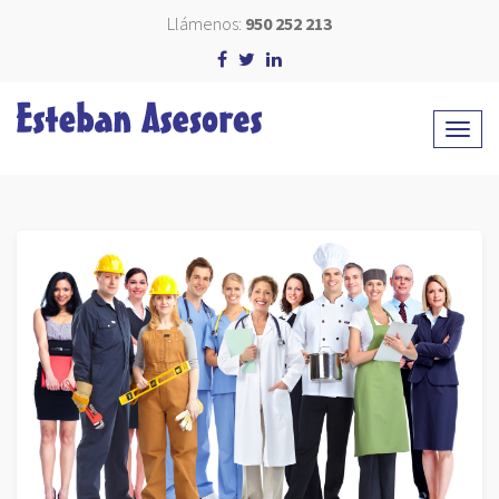
Llámenos:
950 252 213