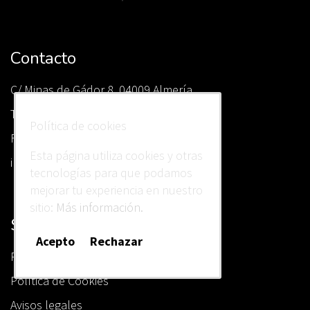
Contacto
C/ Minas de Gádor 8, 04009 Almería.
Tlf.
(+34)
950 25 22 13
Política de cookies
Fax
(+34)
950 85 70 62
Esta página utiliza cookies y otras
info@estebanasesores.es
tecnologías para que podamos
mejorar tu experiencia en nuestro
sitio:
Más información.
Sobre nosotros
Acepto
Rechazar
Política de Privacidad
Política de Cookies
Avisos legales