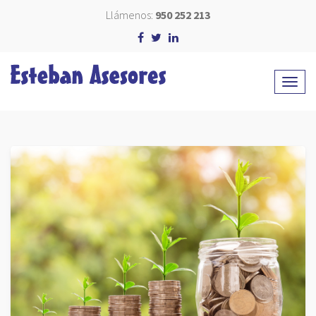
Llámenos:
950 252 213