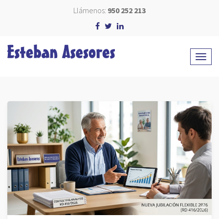
Llámenos:
950 252 213