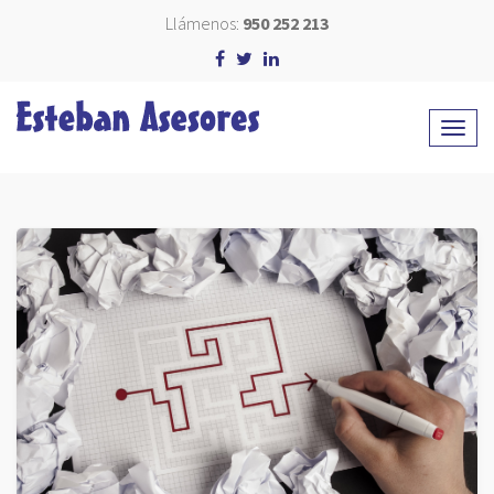
Llámenos:
950 252 213