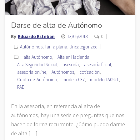
Darse de alta de Autónomo
By
Eduardo Esteban
13/06/2018
0
Autónomos
,
Tarifa plana
,
Uncategorized
alta Autónomo
,
Alta en Hacienda
,
Alta Seguridad Social
,
asesoría
,
asesoría fiscal
,
asesoría online
,
Autónomos
,
cotización
,
Cuota del Autónomo
,
modelo 037
,
modelo TA0521
,
PAE
En la asesoría, en referencia al alta de
autónomos, hay una serie de preguntas que nos
hacen de forma recurrente. ¿Cómo puedo darme
de alta […]