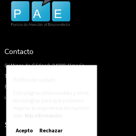
Contacto
C/ Minas de Gádor 8, 04009 Almería.
Tlf.
(+34)
950 25 22 13
Política de cookies
Fax
(+34)
950 85 70 62
Esta página utiliza cookies y otras
info@estebanasesores.es
tecnologías para que podamos
mejorar tu experiencia en nuestro
sitio:
Más información.
Sobre nosotros
Acepto
Rechazar