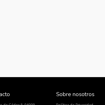
acto
Sobre nosotros
as de Gádor 8, 04009
Política de Privacidad