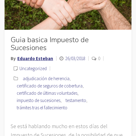
Guia basica Impuesto de
Sucesiones
By
Eduardo Esteban
26/03/2018
0
Uncategorized
adjudicación de herencia
,
certificado de seguros de cobertura
,
certificado de últimas voluntades
,
impuesto de sucesiones
,
testamento
,
trámites tras el fallecimiento
Se está hablando mucho en estos días del
Impuesto de Sucesiones, de la posibilidad de que