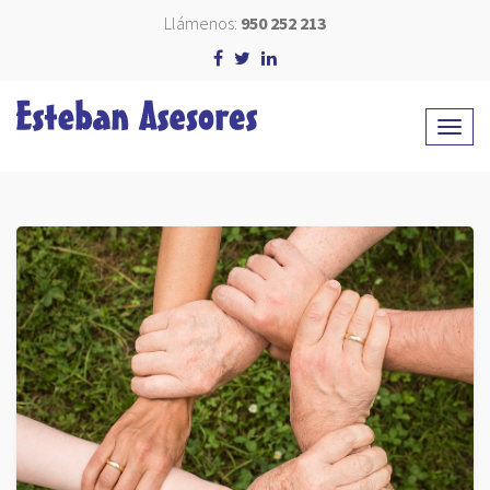
Llámenos:
950 252 213