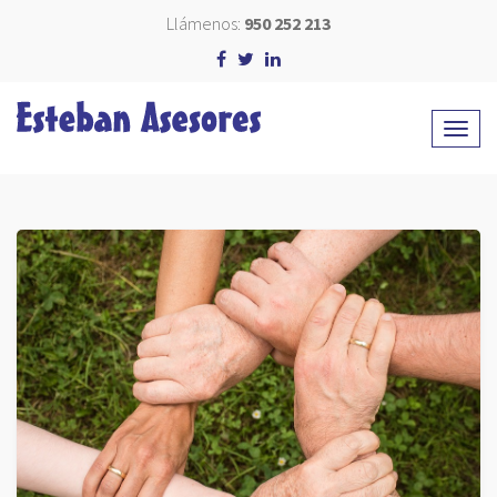
Llámenos:
950 252 213