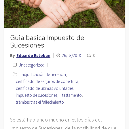
Guia basica Impuesto de
Sucesiones
By
Eduardo Esteban
26/03/2018
0
Uncategorized
adjudicación de herencia
,
certificado de seguros de cobertura
,
certificado de últimas voluntades
,
impuesto de sucesiones
,
testamento
,
trámites tras el fallecimiento
Se está hablando mucho en estos días del
Impuesto de Sucesiones, de la posibilidad de que