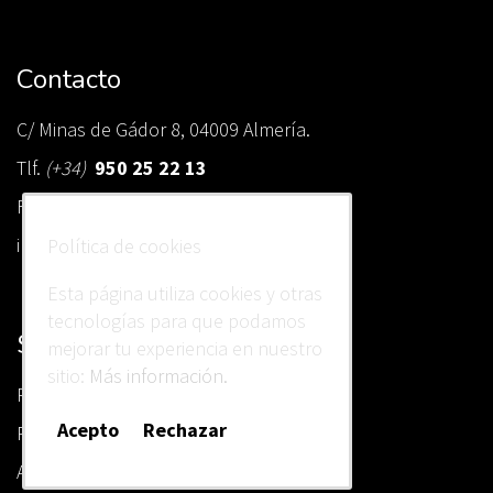
Contacto
C/ Minas de Gádor 8, 04009 Almería.
Tlf.
(+34)
950 25 22 13
Fax
(+34)
950 85 70 62
info@estebanasesores.es
Política de cookies
Esta página utiliza cookies y otras
tecnologías para que podamos
Sobre nosotros
mejorar tu experiencia en nuestro
sitio:
Más información.
Política de Privacidad
Acepto
Rechazar
Política de Cookies
Avisos legales