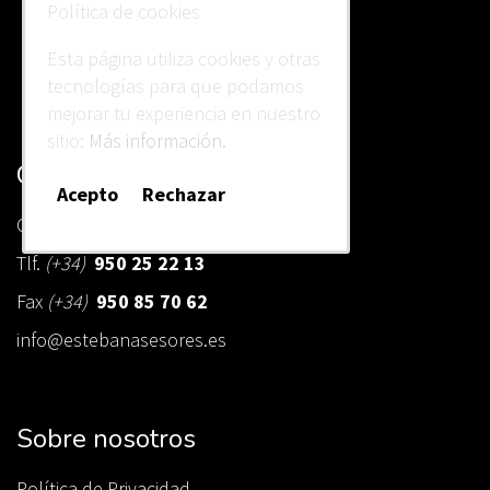
Política de cookies
Esta página utiliza cookies y otras
tecnologías para que podamos
mejorar tu experiencia en nuestro
sitio:
Más información.
Contacto
Acepto
Rechazar
C/ Minas de Gádor 8, 04009 Almería.
Tlf.
(+34)
950 25 22 13
Fax
(+34)
950 85 70 62
info@estebanasesores.es
Sobre nosotros
Política de Privacidad