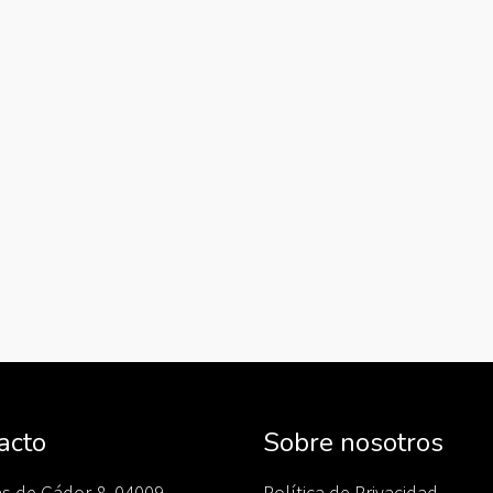
acto
Sobre nosotros
as de Gádor 8, 04009
Política de Privacidad