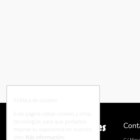
Política de cookies
Esta página utiliza cookies y otras
tecnologías para que podamos
Cont
mejorar tu experiencia en nuestro
sitio:
Más información.
C/ Min