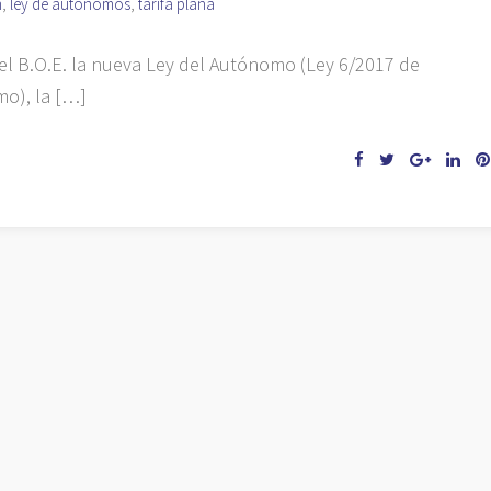
n
,
ley de autónomos
,
tarifa plana
 el B.O.E. la nueva Ley del Autónomo (Ley 6/2017 de
o), la […]